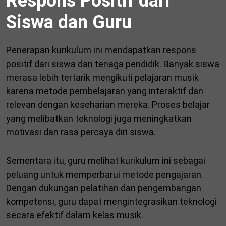
Respons Positif dari
Siswa dan Guru
Penerapan kurikulum ini mendapatkan respons
positif dari siswa dan tenaga pendidik. Banyak siswa
merasa lebih tertarik mengikuti pelajaran musik
karena metode pembelajaran yang interaktif dan
relevan dengan keseharian mereka. Proses belajar
yang melibatkan teknologi juga meningkatkan
motivasi dan rasa percaya diri siswa.
Sementara itu, guru melihat kurikulum ini sebagai
peluang untuk memperbarui metode pengajaran.
Dengan dukungan pelatihan dan pengembangan
kompetensi, guru dapat mengintegrasikan teknologi
secara efektif dalam kelas musik.