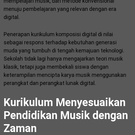
mempelajari musik, dari metode konvensional
menuju pembelajaran yang relevan dengan era
digital.
Penerapan kurikulum komposisi digital di nilai
sebagai respons terhadap kebutuhan generasi
muda yang tumbuh di tengah kemajuan teknologi.
Sekolah tidak lagi hanya mengajarkan teori musik
klasik, tetapi juga membekali siswa dengan
keterampilan mencipta karya musik menggunakan
perangkat dan perangkat lunak digital.
Kurikulum Menyesuaikan
Pendidikan Musik dengan
Zaman