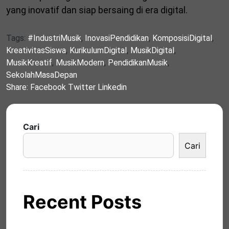
yang inovatif dan siap bersaing di era digital.
Tags:
#IndustriMusik
,
InovasiPendidikan
,
KomposisiDigital
,
KreativitasSiswa
,
KurikulumDigital
,
MusikDigital
,
MusikKreatif
,
MusikModern
,
PendidikanMusik
,
SekolahMasaDepan
Share:
Facebook
Twitter
Linkedin
Cari
Cari
Recent Posts