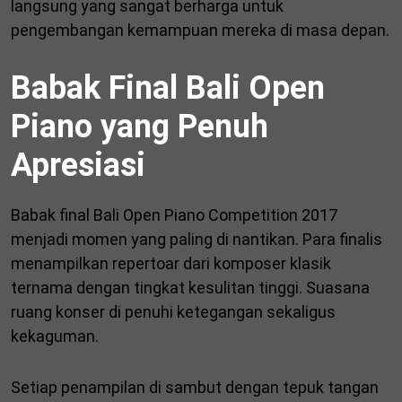
langsung yang sangat berharga untuk
pengembangan kemampuan mereka di masa depan.
Babak Final Bali Open
Piano yang Penuh
Apresiasi
Babak final Bali Open Piano Competition 2017
menjadi momen yang paling di nantikan. Para finalis
menampilkan repertoar dari komposer klasik
ternama dengan tingkat kesulitan tinggi. Suasana
ruang konser di penuhi ketegangan sekaligus
kekaguman.
Setiap penampilan di sambut dengan tepuk tangan