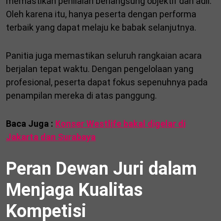
memastikan penilaian berlangsung objektif dan adil.
Oleh karena itu, hanya peserta dengan performa
terbaik yang dapat melaju ke babak selanjutnya.
Panitia juga memastikan seluruh rangkaian acara
berjalan tepat waktu. Dengan pengelolaan yang
profesional, peserta dapat fokus sepenuhnya pada
penampilan mereka di atas panggung.
Baca Juga :
Konser Westlife bakal digelar di
Jakarta dan Surabaya
Peran Dewan Juri dalam
Menjaga Kualitas
Kompetisi