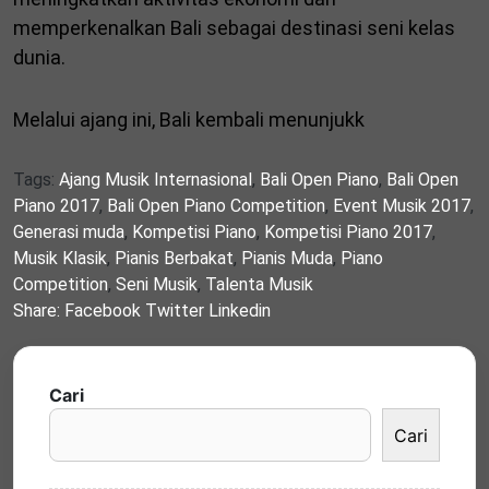
memperkenalkan Bali sebagai destinasi seni kelas
dunia.
Melalui ajang ini, Bali kembali menunjukk
Tags:
Ajang Musik Internasional
,
Bali Open Piano
,
Bali Open
Piano 2017
,
Bali Open Piano Competition
,
Event Musik 2017
,
Generasi muda
,
Kompetisi Piano
,
Kompetisi Piano 2017
,
Musik Klasik
,
Pianis Berbakat
,
Pianis Muda
,
Piano
Competition
,
Seni Musik
,
Talenta Musik
Share:
Facebook
Twitter
Linkedin
Cari
Cari