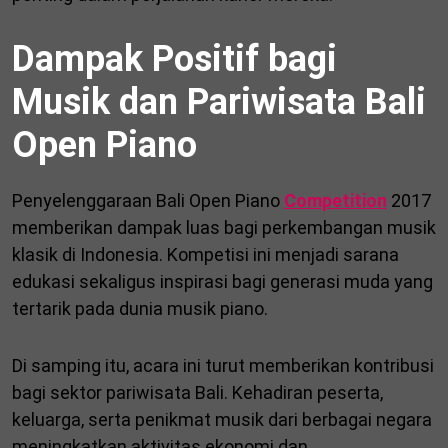
Dampak Positif bagi
Musik dan Pariwisata Bali
Open Piano
Penyelenggaraan Bali Open Piano
Competition
2017
memberikan dampak luas bagi perkembangan musik
klasik di Indonesia. Kompetisi ini menjadi sarana
edukasi sekaligus inspirasi bagi generasi muda yang
tertarik pada dunia musik piano.
Di samping itu, acara ini turut memberikan kontribusi
bagi sektor pariwisata Bali. Kehadiran peserta,
keluarga, serta penikmat musik dari berbagai negara
meningkatkan aktivitas ekonomi dan