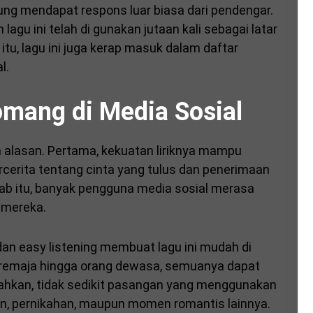
sung mendapat respons luar biasa dari pendengar.
agu ini telah di gunakan jutaan kali sebagai latar
itu, lagu ini juga kerap masuk dalam daftar
l.
mang di Media Sosial
pa alasan. Pertama, kekuatan liriknya mampu
rcerita tentang cinta yang tulus dan penerimaan
ab itu, banyak pengguna media sosial merasa
 mereka.
dan easy listening membuat lagu ini mudah di
ri remaja hingga orang dewasa, semuanya dapat
Bahkan, tidak sedikit pasangan yang menggunakan
an, pernikahan, maupun momen romantis lainnya.