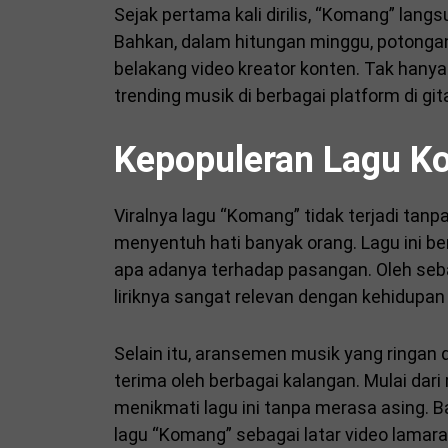
Sejak pertama kali dirilis, “Komang” lang
Bahkan, dalam hitungan minggu, potongan l
belakang video kreator konten. Tak hanya 
trending musik di berbagai platform di gita
Kepopuleran Lagu Ko
Viralnya lagu “Komang” tidak terjadi tan
menyentuh hati banyak orang. Lagu ini be
apa adanya terhadap pasangan. Oleh seb
liriknya sangat relevan dengan kehidupan
Selain itu, aransemen musik yang ringan 
terima oleh berbagai kalangan. Mulai da
menikmati lagu ini tanpa merasa asing. 
lagu “Komang” sebagai latar video lamar