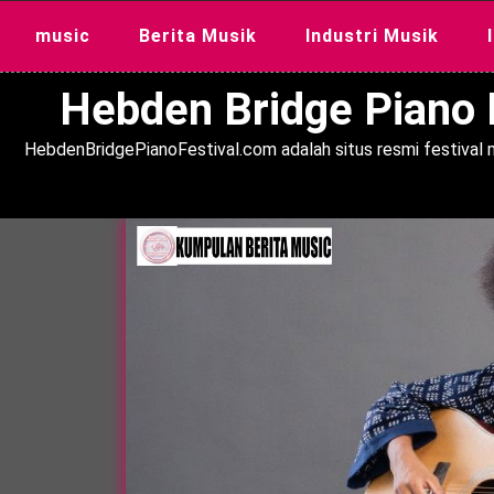
Skip
music
Berita Musik
Industri Musik
to
content
Hebden Bridge Piano F
HebdenBridgePianoFestival.com adalah situs resmi festival m