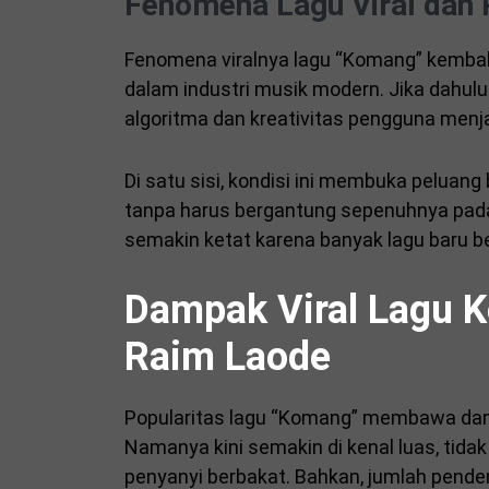
Fenomena Lagu Viral dan 
Fenomena viralnya lagu “Komang” kembal
dalam industri musik modern. Jika dahulu 
algoritma dan kreativitas pengguna menj
Di satu sisi, kondisi ini membuka peluang
tanpa harus bergantung sepenuhnya pada l
semakin ketat karena banyak lagu baru b
Dampak Viral Lagu 
Raim Laode
Popularitas lagu “Komang” membawa damp
Namanya kini semakin di kenal luas, tida
penyanyi berbakat. Bahkan, jumlah pende