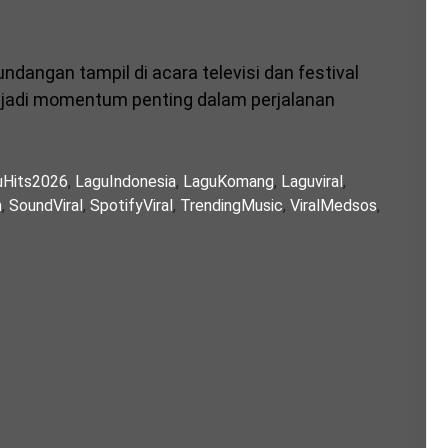
undangan tampil di acara televisi dan festival
enjadi momentum penting dalam perjalanan
uHits2026
,
LaguIndonesia
,
LaguKomang
,
Laguviral
,
m
,
SoundViral
,
SpotifyViral
,
TrendingMusic
,
ViralMedsos
,