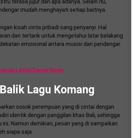
stru terasa jujur dan apa adanya. Selain itu,
ndengar mudah menghayati setiap baitnya.
 dengan kisah cinta pribadi sang penyanyi. Hal
an dan tertarik untuk mengetahui latar belakang
edekatan emosional antara musisi dan pendengar
asai Lantai Dansa Dunia
Balik Lagu Komang
rkan sosok perempuan yang di cintai dengan
i identik dengan panggilan khas Bali, sehingga
ini. Namun demikian, pesan yang di sampaikan
eh siapa saja.