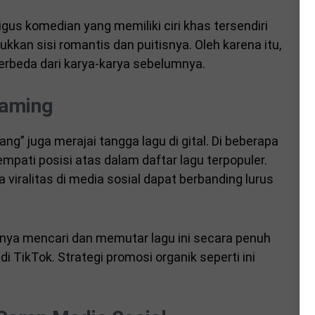
gus komedian yang memiliki ciri khas tersendiri
jukkan sisi romantis dan puitisnya. Oleh karena itu,
erbeda dari karya-karya sebelumnya.
eaming
ang” juga merajai tangga lagu di gital. Di beberapa
empati posisi atas dalam daftar lagu terpopuler.
iralitas di media sosial dapat berbanding lurus
irnya mencari dan memutar lagu ini secara penuh
 TikTok. Strategi promosi organik seperti ini