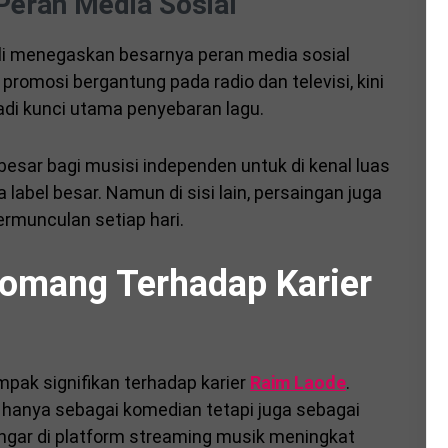
Peran Media Sosial
i menegaskan besarnya peran media sosial
promosi bergantung pada radio dan televisi, kini
adi kunci utama penyebaran lagu.
 besar bagi musisi independen untuk di kenal luas
abel besar. Namun di sisi lain, persaingan juga
ermunculan setiap hari.
Komang Terhadap Karier
ak signifikan terhadap karier
Raim Laode
.
k hanya sebagai komedian tetapi juga sebagai
ngar di platform streaming musik meningkat