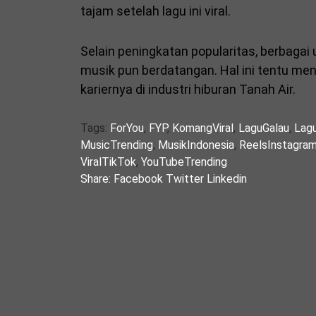
tajam setelah lagu ini viral.
Selain peningkatan popularitas, berbagai 
musik pun berdatangan. Hal ini tentu m
kariernya di industri hiburan Tanah Air.
Tags:
ForYou
,
FYP
,
KomangViral
,
LaguGalau
,
Lag
MusicTrending
,
MusikIndonesia
,
ReelsInstagra
ViralTikTok
,
YouTubeTrending
Share:
Facebook
Twitter
Linkedin