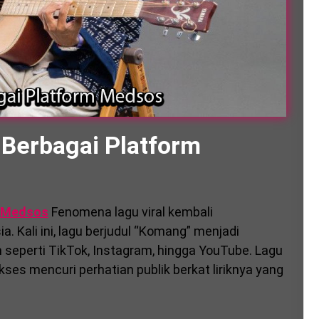
 Berbagai Platform
m Medsos
Fenomena lagu viral kembali
. Kali ini, lagu berjudul “Komang” menjadi
 seperti TikTok, Instagram, hingga YouTube. Lagu
kses mencuri perhatian publik berkat liriknya yang