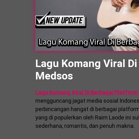
Lagu Komang Viral Di
Medsos
Lagu Komang Viral Di Berbagai Platfor
mengguncang jagat media sosial Indonesia
perbincangan hangat di berbagai platform
yang di populerkan oleh
Raim Laode
ini su
sederhana, romantis, dan penuh makna.