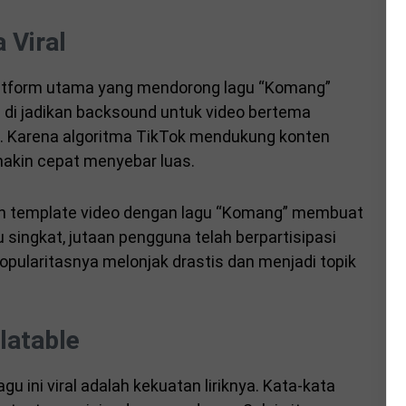
 Viral
platform utama yang mendorong lagu “Komang”
ng di jadikan backsound untuk video bertema
n. Karena algoritma TikTok mendukung konten
emakin cepat menyebar luas.
an template video dengan lagu “Komang” membuat
singkat, jutaan pengguna telah berpartisipasi
opularitasnya melonjak drastis dan menjadi topik
latable
 ini viral adalah kekuatan liriknya. Kata-kata