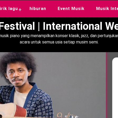
lirik lagu
hiburan
Event Musik
Musik Int
+
estival | International 
usik piano yang menampilkan konser klasik, jazz, dan pertunjukan
acara untuk semua usia setiap musim semi.