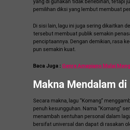
yang di gunakan tidak berlebihan, tetapi ju
pemilihan diksi yang lembut membuat pe
Di sisi lain, lagu ini juga sering dikaitkan
tersebut membuat publik semakin penasar
penciptaannya. Dengan demikian, rasa k
pun semakin kuat.
Baca Juga :
Genre Amapiano Mulai Mengu
Makna Mendalam di 
Secara makna, lagu “Komang” menggamba
penuh kesungguhan. Nama “Komang” sendir
menambah sentuhan personal dalam lagu 
bersifat universal dan dapat di rasakan ol