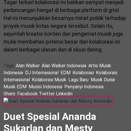
Tagar terkait kolaborasi ini bahkan sempat menjadi
perbincangan hangat di berbagai platform di gital.
Hal ini menunjukkan besarnya minat publik terhadap
proyek musik lintas negara tersebut. Selain itu,
sejumlah kreator konten dan pengamat musik juga
mulai membahas potensi besar dari kolaborasi ini
dalam berbagai ulasan dan di skusi daring.
Tags:
Alan Walker
,
Alan Walker Indonesia
,
Artis Musik
Indonesia
,
DJ Internasional
,
EDM
,
Kolaborasi
,
Kolaborasi
Internasional
,
Kolaborasi Musik
,
Lagu Baru
,
Musik Dunia
,
Musik EDM
,
Musisi Indonesia
,
Penyanyi Indonesia
Share:
Facebook
Twitter
Linkedin
Duet Spesial Ananda
Sukarlan dan Mesty