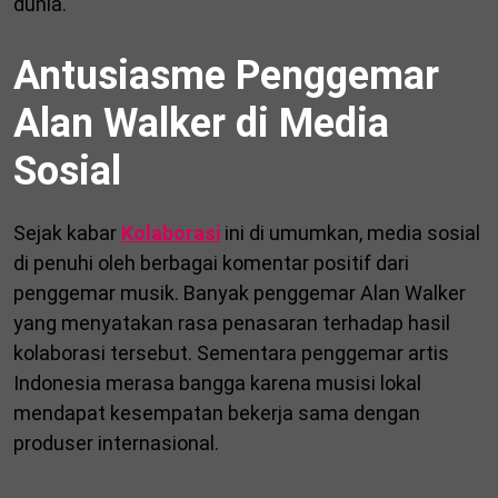
dunia.
Antusiasme Penggemar
Alan Walker di Media
Sosial
Sejak kabar
Kolaborasi
ini di umumkan, media sosial
di penuhi oleh berbagai komentar positif dari
penggemar musik. Banyak penggemar Alan Walker
yang menyatakan rasa penasaran terhadap hasil
kolaborasi tersebut. Sementara penggemar artis
Indonesia merasa bangga karena musisi lokal
mendapat kesempatan bekerja sama dengan
produser internasional.