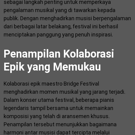
sebagai langkah penting untuk memperkaya
pengalaman musikal yang di tawarkan kepada
publik. Dengan menghadirkan musisi berpengalaman
dari berbagai latar belakang, festival ini berhasil
menciptakan panggung yang penuh inspirasi.
Penampilan Kolaborasi
Epik yang Memukau
Kolaborasi epik maestro Bridge Festival
menghadirkan momen musikal yang jarang terjadi.
Dalam konser utama festival, beberapa pianis
legendaris tampil bersama untuk memainkan
komposisi yang telah di aransemen khusus.
Penampilan tersebut menunjukkan bagaimana
harmoni antar musisi dapat tercipta melalui