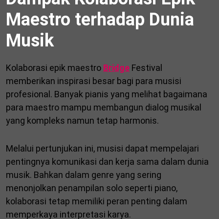
Maestro terhadap Dunia
Musik
Kolaborasi epik maestro
Bridge
Festival
memberikan inspirasi besar bagi para musisi
profesional. Banyak pianis yang melihat bagaimana
para maestro mampu membangun dialog musikal
yang kompleks namun tetap harmonis.
Melalui pertunjukan ini, musisi dapat mempelajari
pentingnya komunikasi dan kerja sama dalam dunia
musik. Bahkan dalam genre yang sering
menonjolkan penampilan solo seperti piano,
kolaborasi tetap memiliki peran penting dalam
memperkaya interpretasi karya.