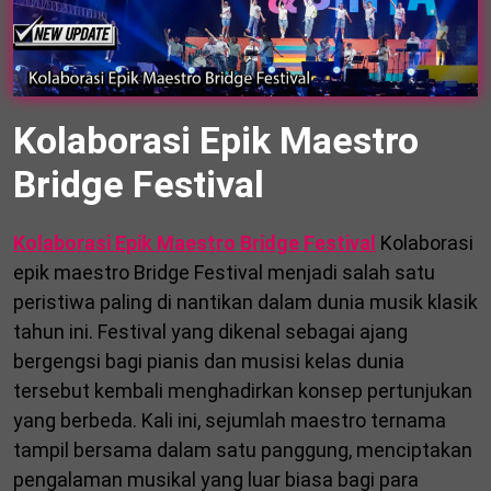
Kolaborasi Epik Maestro
Bridge Festival
Kolaborasi Epik Maestro Bridge Festival
Kolaborasi
epik maestro Bridge Festival menjadi salah satu
peristiwa paling di nantikan dalam dunia musik klasik
tahun ini. Festival yang dikenal sebagai ajang
bergengsi bagi pianis dan musisi kelas dunia
tersebut kembali menghadirkan konsep pertunjukan
yang berbeda. Kali ini, sejumlah maestro ternama
tampil bersama dalam satu panggung, menciptakan
pengalaman musikal yang luar biasa bagi para