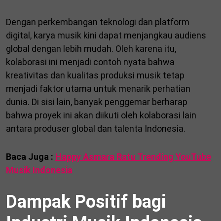
Dengan perkembangan teknologi dan platform
digital, karya musik kini dapat menjangkau audiens
global dengan lebih mudah. Oleh karena itu,
kolaborasi ini menjadi contoh nyata bahwa
kreativitas dan kualitas produksi musik tetap
menjadi faktor utama untuk menarik perhatian
dunia. Di sisi lain, banyak penggemar berharap
bahwa proyek ini akan diikuti oleh kolaborasi lain
antara produser global dan talenta Indonesia.
Baca Juga :
Happy Asmara Ratu Trending YouTube
Musik Indonesia
Dampak Positif bagi