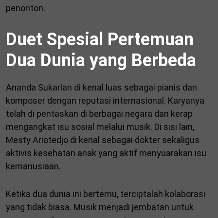
penonton.
Duet Spesial Pertemuan
Dua Dunia yang Berbeda
Ananda Sukarlan di kenal luas sebagai pianis dan
komposer dengan reputasi internasional. Karyanya
telah di pentaskan di berbagai negara dan kerap
mengangkat isu sosial melalui musik. Di sisi lain,
Mesty Ariotedjo di kenal sebagai dokter sekaligus
aktivis kesehatan anak yang aktif menyuarakan isu
kemanusiaan.
Ketika dua dunia ini bertemu, terciptalah kolaborasi
yang tidak biasa. Musik menjadi jembatan untuk