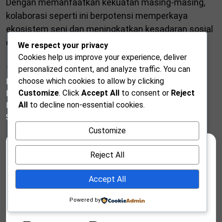
Dengan memanfaatkan kekuatan masing-masing,
kolaborasi seperti ini berpotensi memperkaya
ekosistem seni dan meningkatkan kesadaran sosial
di tengah masyarakat.
We respect your privacy
Cookies help us improve your experience, deliver
personalized content, and analyze traffic. You can
Tags:
Ananda Sukarlan
,
Budaya
,
Duet
,
Hiburan
,
Kolaborasi
,
choose which cookies to allow by clicking
Konser
,
Mesty Ariotedjo
,
Musik
,
Musik Klasik
,
Musisi
Customize
. Click
Accept All
to consent or
Reject
Indonesia
,
Pertunjukan Musik
,
Pianis
,
Seni
,
Spesial
,
Tokoh
All
to decline non-essential cookies.
Publik
Share:
Facebook
Twitter
Linkedin
Customize
Reject All
Cari
Cari
Accept All
Powered by