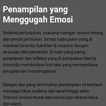
Penampilan yang
Menggugah Emosi
Selama pertunjukan, suasana ruangan terasa hening
dan penuh perhatian. Setiap nada piano yang di
mainkan Ananda Sukarlan di respons dengan
antusias oleh penonton. Di saat yang sama,
penjelasan dan refleksi yang di sampaikan Mesty
Ariotedjo memberikan konteks yang memperkaya
pengalaman mendengarkan.
Dengan alur yang terstruktur, penampilan ini berhasil
menjaga fokus audiens dari awal hingga akhir.
Transisi antara musik dan narasi pun terasa halus
dan alami.