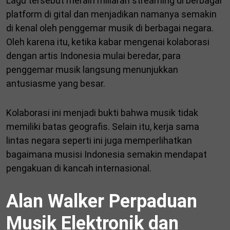
Lagu tersebut meraih miliaran streaming di berbagai
platform di gital dan menjadikan namanya semakin
di kenal oleh penggemar musik di berbagai negara.
Oleh karena itu, ketika kabar mengenai kolaborasi
dengan artis Indonesia mulai beredar, para
penggemar musik langsung menunjukkan
antusiasme yang besar.
Kolaborasi ini menjadi bukti bahwa musik tidak
memiliki batas geografis. Selain itu, kerja sama
lintas negara seperti ini juga memperlihatkan
bagaimana musisi Indonesia semakin mendapat
pengakuan di kancah internasional.
Alan Walker Perpaduan
Musik Elektronik dan