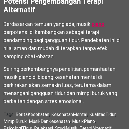
Potensi Pengembangan Terapi
Alternatif
Berdasarkan temuan yang ada, musik
piano
berpotensi di kembangkan sebagai terapi
pendamping bagi gangguan tidur. Pendekatan ini di
nilai aman dan mudah di terapkan tanpa efek
samping obat-obatan.
Seiring berkembangnya penelitian, pemanfaatan
musik piano di bidang kesehatan mental di
perkirakan akan semakin luas, terutama dalam
menangani gangguan tidur dan mimpi buruk yang
berkaitan dengan stres emosional.
Tags:
BeritaKesehatan
,
KesehatanMental
,
KualitasTidur
,
MimpiBuruk
,
MusikDanKesehatan
,
MusikPiano
,
PsikologiTidur
,
Relaksasi
,
StudiMusik
,
TerapiAlternatif
,