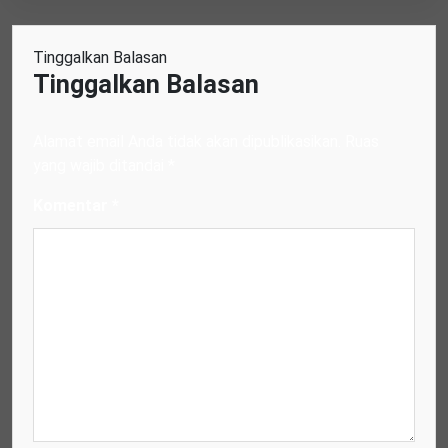
Tinggalkan Balasan
Tinggalkan Balasan
Alamat email Anda tidak akan dipublikasikan.
Ruas
yang wajib ditandai
*
Komentar
*