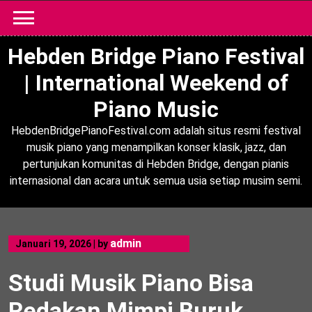
Skip
to
content
Hebden Bridge Piano Festival
| International Weekend of
Piano Music
HebdenBridgePianoFestival.com adalah situs resmi festival
musik piano yang menampilkan konser klasik, jazz, dan
pertunjukan komunitas di Hebden Bridge, dengan pianis
internasional dan acara untuk semua usia setiap musim semi.
admin
Januari 19, 2026
|
by
Studi Musik Piano Bisa
Redakan Mimpi Buruk