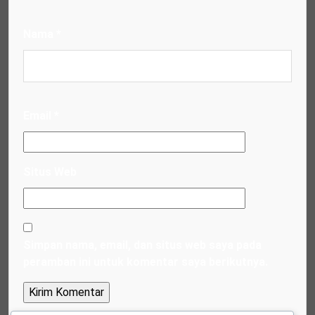
Nama
*
Email
*
Situs Web
Simpan nama, email, dan situs web saya pada
peramban ini untuk komentar saya berikutnya.