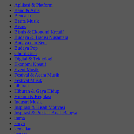
Aplikasi & Platform
Band & Artis
Bencana
Berita Musik
Bisnis
Bisnis & Ekonomi Kreatif
Budaya & Tradisi Nusantara
Budaya dan Seni
Budaya Pop
Chord Gitar
Digital & Teknologi
Ekonomi Kreatif
Event Musik
Festival & Acara Musik
Festival Musik
hiburan
Hiburan & Gaya Hidup
Hukum & Regulasi
Industri Musik
Inspirasi & Kisah Motivasi
Inspirasi & Prestasi Anak Bangsa
irama
karya
kematian