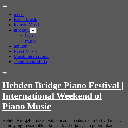
Skip
to
music
content
Berita Musik
Industri Musik
lirik lagu
+
lagu
music
hiburan
Event Musik
Musik Internasional
Trend Anak Muda
Hebden Bridge Piano Festival |
International Weekend of
Piano Music
HebdenBridgePianoFestival.com adalah situs resmi festival musik
piano yang menampilkan konser klasik, jazz, dan pertunjukan