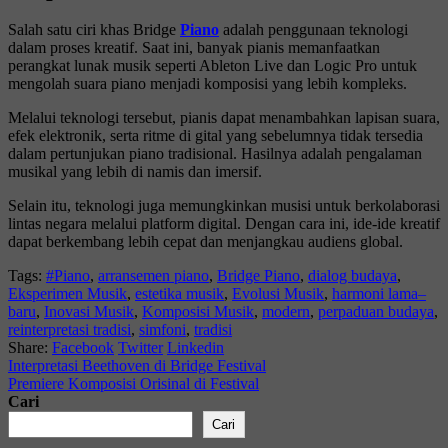
Salah satu ciri khas Bridge
Piano
adalah penggunaan teknologi
dalam proses kreatif. Saat ini, banyak pianis memanfaatkan
perangkat lunak musik seperti
Ableton Live
dan
Logic Pro
untuk
mengolah suara piano menjadi komposisi yang lebih kompleks.
Melalui teknologi tersebut, pianis dapat menambahkan lapisan suara,
efek elektronik, serta ritme di gital yang sebelumnya tidak tersedia
dalam pertunjukan piano tradisional. Hasilnya adalah pengalaman
musikal yang lebih di namis dan imersif.
Selain itu, teknologi juga memungkinkan musisi untuk berkolaborasi
lintas negara melalui platform digital. Dengan cara ini, ide-ide kreatif
dapat berkembang lebih cepat dan menjangkau audiens global.
Tags:
#Piano
,
arransemen piano
,
Bridge Piano
,
dialog budaya
,
Eksperimen Musik
,
estetika musik
,
Evolusi Musik
,
harmoni lama–
baru
,
Inovasi Musik
,
Komposisi Musik
,
modern
,
perpaduan budaya
,
reinterpretasi tradisi
,
simfoni
,
tradisi
Share:
Facebook
Twitter
Linkedin
Interpretasi Beethoven di Bridge Festival
Premiere Komposisi Orisinal di Festival
Cari
Cari