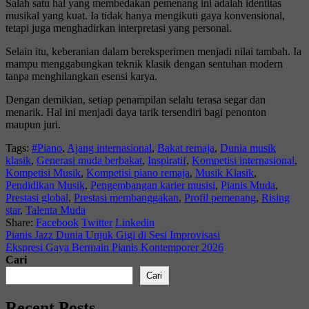
Salah satu hal yang membedakan pemenang ini adalah identitas
musikal yang kuat. Ia tidak hanya mengikuti gaya konvensional,
tetapi juga menghadirkan interpretasi yang personal.
Selain itu, keberanian dalam bereksperimen menjadi nilai tambah. Ia
mampu menggabungkan teknik klasik dengan sentuhan modern
tanpa menghilangkan esensi karya.
Dengan demikian, setiap penampilan selalu terasa segar dan
menarik. Hal ini menjadi daya tarik tersendiri bagi penonton
maupun juri.
Tags:
#Piano
,
Ajang internasional
,
Bakat remaja
,
Dunia musik
klasik
,
Generasi muda berbakat
,
Inspiratif
,
Kompetisi internasional
,
Kompetisi Musik
,
Kompetisi piano remaja
,
Musik Klasik
,
Pendidikan Musik
,
Pengembangan karier musisi
,
Pianis Muda
,
Prestasi global
,
Prestasi membanggakan
,
Profil pemenang
,
Rising
star
,
Talenta Muda
Share:
Facebook
Twitter
Linkedin
Pianis Jazz Dunia Unjuk Gigi di Sesi Improvisasi
Ekspresi Gaya Bermain Pianis Kontemporer 2026
Cari
Cari
Recent Posts