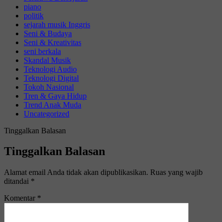
piano
politik
sejarah musik Inggris
Seni & Budaya
Seni & Kreativitas
seni berkala
Skandal Musik
Teknologi Audio
Teknologi Digital
Tokoh Nasional
Tren & Gaya Hidup
Trend Anak Muda
Uncategorized
Tinggalkan Balasan
Tinggalkan Balasan
Alamat email Anda tidak akan dipublikasikan.
Ruas yang wajib
ditandai
*
Komentar
*