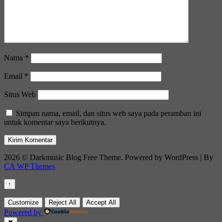
Nama
*
Email
*
Situs Web
Simpan nama, email, dan situs web saya pada peramban ini
untuk komentar saya berikutnya.
2026 © Darkmusic Blog Free Theme. Powered by WordPress | By
CA WP Themes
↑
Customize
Reject All
Accept All
Powered by