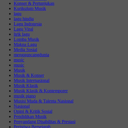
Konser & Pertunjukan
Kurikulum Musik
lagu
lagu hindia
Lagu Indonesia
Lagu Viral
lirik lagu
Lomba Musik
Makna Lagu
Media Sosial
mengguncangdunia
music
music
Musik
Musik & Konser
Musik Internasional
Musik Klasik
Musik Klasik & Kontemporer
musik piano
Musisi Muda & Talenta Nasional
Nasional
Opini & Kritik Sosial
Pendidikan Musik
Penyandang Disabilitas & Prestasi
Peristiwa Bersejarah