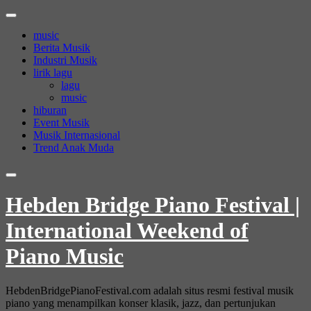
Skip
to
music
content
Berita Musik
Industri Musik
lirik lagu
lagu
music
hiburan
Event Musik
Musik Internasional
Trend Anak Muda
Hebden Bridge Piano Festival |
International Weekend of
Piano Music
HebdenBridgePianoFestival.com adalah situs resmi festival musik
piano yang menampilkan konser klasik, jazz, dan pertunjukan