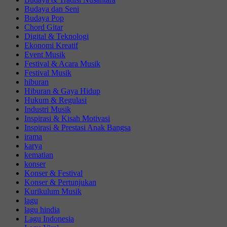
Budaya dan Seni
Budaya Pop
Chord Gitar
Digital & Teknologi
Ekonomi Kreatif
Event Musik
Festival & Acara Musik
Festival Musik
hiburan
Hiburan & Gaya Hidup
Hukum & Regulasi
Industri Musik
Inspirasi & Kisah Motivasi
Inspirasi & Prestasi Anak Bangsa
irama
karya
kematian
konser
Konser & Festival
Konser & Pertunjukan
Kurikulum Musik
lagu
lagu hindia
Lagu Indonesia