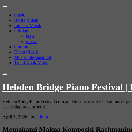
Skip
to
music
content
Berita Musik
Industri Musik
lirik lagu
lagu
music
hiburan
Event Musik
Musik Internasional
Trend Anak Muda
Hebden Bridge Piano Festival |
HebdenBridgePianoFestival.com adalah situs resmi festival musik pi
usia setiap musim semi.
April 5, 2026
|
by
admin
Memahami Makna Komposisi Rachmanino