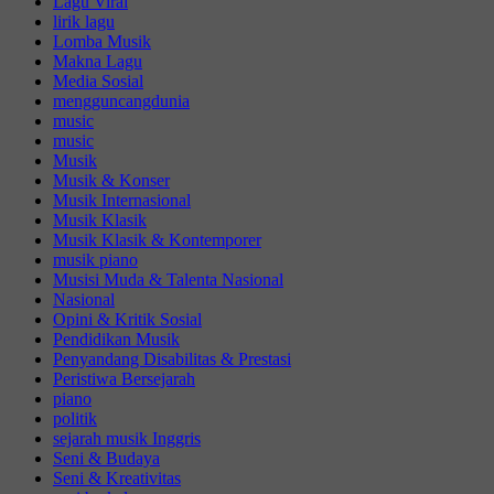
Lagu Viral
lirik lagu
Lomba Musik
Makna Lagu
Media Sosial
mengguncangdunia
music
music
Musik
Musik & Konser
Musik Internasional
Musik Klasik
Musik Klasik & Kontemporer
musik piano
Musisi Muda & Talenta Nasional
Nasional
Opini & Kritik Sosial
Pendidikan Musik
Penyandang Disabilitas & Prestasi
Peristiwa Bersejarah
piano
politik
sejarah musik Inggris
Seni & Budaya
Seni & Kreativitas