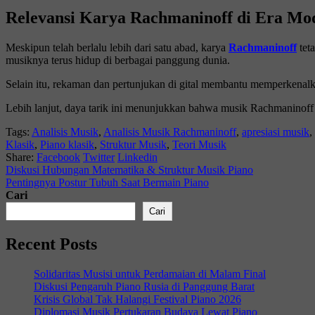
Relevansi Karya Rachmaninoff di Era 
Meskipun telah berlalu lebih dari satu abad, karya
Rachmaninoff
tet
musiknya terus hidup di berbagai panggung dunia.
Selain itu, rekaman dan pertunjukan di gital membantu memperkenal
Lebih lanjut, daya tarik ini menunjukkan bahwa musik Rachmaninoff m
Tags:
Analisis Musik
,
Analisis Musik Rachmaninoff
,
apresiasi musik
,
Klasik
,
Piano klasik
,
Struktur Musik
,
Teori Musik
Share:
Facebook
Twitter
Linkedin
Diskusi Hubungan Matematika & Struktur Musik Piano
Pentingnya Postur Tubuh Saat Bermain Piano
Cari
Cari
Recent Posts
Solidaritas Musisi untuk Perdamaian di Malam Final
Diskusi Pengaruh Piano Rusia di Panggung Barat
Krisis Global Tak Halangi Festival Piano 2026
Diplomasi Musik Pertukaran Budaya Lewat Piano