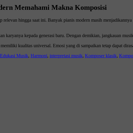
Modern Memahami Makna Komposisi
ap relevan hingga saat ini. Banyak pianis modern masih menjadikannya 
kan karyanya kepada generasi baru. Dengan demikian, jangkauan musik
emiliki kualitas universal. Emosi yang di sampaikan tetap dapat dira
Edukasi Musik
,
Harmoni
,
interpretasi musik
,
Komposer klasik
,
Kompos