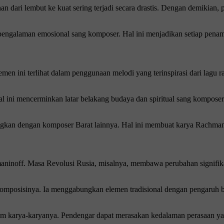
han dari lembut ke kuat sering terjadi secara drastis. Dengan demikian
i pengalaman emosional sang komposer. Hal ini menjadikan setiap penam
men ini terlihat dalam penggunaan melodi yang terinspirasi dari lagu r
al ini mencerminkan latar belakang budaya dan spiritual sang komposer. 
ngkan dengan komposer Barat lainnya. Hal ini membuat karya Rachman
hmaninoff. Masa Revolusi Rusia, misalnya, membawa perubahan signif
komposisinya. Ia menggabungkan elemen tradisional dengan pengaruh 
lam karya-karyanya. Pendengar dapat merasakan kedalaman perasaan ya