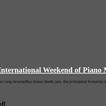
 International Weekend of Piano
ano yang menampilkan konser klasik, jazz, dan pertunjukan komunitas d
ff