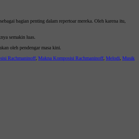
sebagai bagian penting dalam repertoar mereka. Oleh karena itu,
nya semakin luas.
sakan oleh pendengar masa kini.
isi Rachmaninoff
,
Makna Komposisi Rachmaninoff
,
Melodi
,
Musik