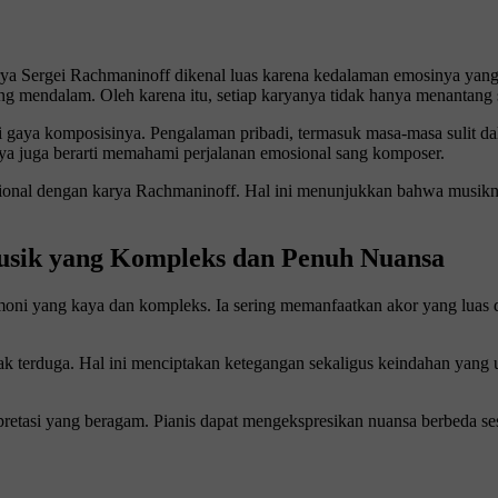
rya
Sergei Rachmaninoff
dikenal luas karena kedalaman emosinya yang
mendalam. Oleh karena itu, setiap karyanya tidak hanya menantang seca
i gaya komposisinya. Pengalaman pribadi, termasuk masa-masa sulit da
 juga berarti memahami perjalanan emosional sang komposer.
osional dengan karya Rachmaninoff. Hal ini menunjukkan bahwa musikn
sik yang Kompleks dan Penuh Nuansa
moni yang kaya dan kompleks. Ia sering memanfaatkan akor yang luas 
ak terduga. Hal ini menciptakan ketegangan sekaligus keindahan yang u
rpretasi yang beragam. Pianis dapat mengekspresikan nuansa berbeda s