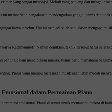
elemen yang sangat menonjol. Melodi yang panjang dan mengalir menc
roses ini memberikan pengalaman mendengarkan yang di namis dan tidak
ingat karya tersebut. Hal ini menjadi salah satu alasan mengapa musik
karya Rachmaninoff. Namun demikian, teknik tersebut harus selaras d
n penting dalam menciptakan nuansa. Pianis perlu memahami bagaiman
at penting. Pianis yang mampu merasakan musik akan lebih mudah meny
 Emosional dalam Permainan Piano
nterpretasi emosional. Pianis di tuntut untuk memahami makna di balik