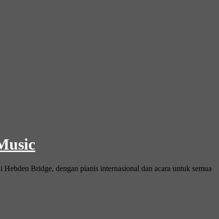
 Music
i Hebden Bridge, dengan pianis internasional dan acara untuk semua