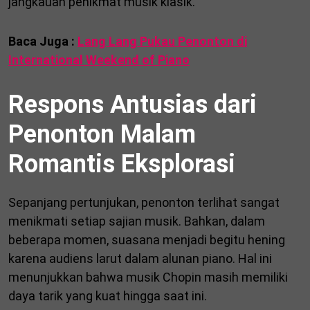
jangkauan penikmat musik klasik.
Baca Juga :
Lang Lang Pukau Penonton di
International Weekend of Piano
Respons Antusias dari
Penonton Malam
Romantis Eksplorasi
Sepanjang pertunjukan, penonton terlihat sangat
menikmati setiap sajian musik. Bahkan, dalam
beberapa momen, suasana menjadi begitu hening
karena audiens larut dalam alunan piano. Hal ini
menunjukkan bahwa musik Chopin masih memiliki
daya tarik yang kuat hingga saat ini.