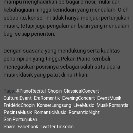
mampu menghadirkan berbagai emosi, mulai dari
kebahagiaan hingga kerinduan yang mendalam. Oleh
sebab itu, konser ini tidak hanya menjadi pertunjukan
musik, tetapi juga pengalaman batin yang mendalam
bagi setiap penonton.
Dengan suasana yang mendukung serta kualitas
penampilan yang tinggi, Pekan Piano kembali
menegaskan posisinya sebagai salah satu acara
musik klasik yang patut di nantikan.
Tags:
#PianoRecital
,
Chopin
,
ClassicalConcert
,
CulturalEvent
,
EraRomantik
,
EveningConcert
,
EventMusik
,
FrédéricChopin
,
KonserLangsung
,
LiveMusic
,
MusikRomantis
,
PecintaMusik
,
RomanticMusic
,
RomanticNight
,
SeniPertunjukan
Share:
Facebook
Twitter
Linkedin