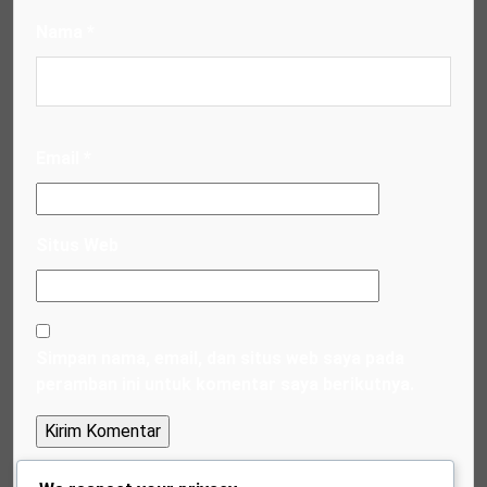
Nama
*
Email
*
Situs Web
Simpan nama, email, dan situs web saya pada
peramban ini untuk komentar saya berikutnya.