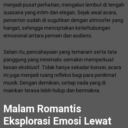
menjadi pusat perhatian, mengalun lembut di tengah
suasana yang intim dan elegan. Sejak awal acara,
penonton sudah di suguhkan dengan atmosfer yang
hangat, sehingga menciptakan keterhubungan
emosional antara pemain dan audiens.
Selain itu, pencahayaan yang temaram serta tata
panggung yang minimalis semakin memperkuat
kesan eksklusif. Tidak hanya sekadar konser, acara
ini juga menjadi ruang refleksi bagi para penikmat
musik. Dengan demikian, setiap nada yang di
mainkan terasa lebih hidup dan bermakna.
Malam Romantis
Eksplorasi Emosi Lewat