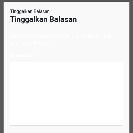
Tinggalkan Balasan
Tinggalkan Balasan
Alamat email Anda tidak akan dipublikasikan.
Ruas
yang wajib ditandai
*
Komentar
*