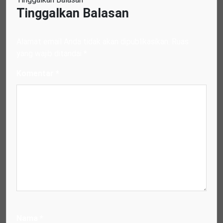
Tinggalkan Balasan
Alamat email Anda tidak akan dipublikasikan.
Ruas
yang wajib ditandai
*
Komentar
*
Nama
*