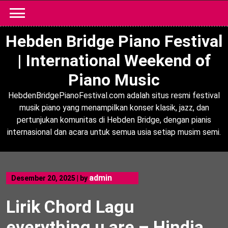
Skip
to
content
Hebden Bridge Piano Festival
| International Weekend of
Piano Music
HebdenBridgePianoFestival.com adalah situs resmi festival
musik piano yang menampilkan konser klasik, jazz, dan
pertunjukan komunitas di Hebden Bridge, dengan pianis
internasional dan acara untuk semua usia setiap musim semi.
admin
Desember 20, 2025
|
by
Lirik Chord Lagu
everything u are – Hindia