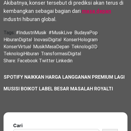
Akibatnya, konser tersebut di prediksi akan terus di
kembangkan sebagai bagian dari
masa depan
industri hiburan global.
Tags:
#IndustriMusik
,
#MusikLive
,
BudayaPop
,
HiburanDigital
,
InovasiDigital
,
KonserHologram
,
KonserVirtual
,
MusikMasaDepan
,
Teknologi3D
,
TeknologiHiburan
,
TransformasiDigital
Share:
Facebook
Twitter
Linkedin
SPOTIFY NAIKKAN HARGA LANGGANAN PREMIUM LAGI
MUSISI BOIKOT LABEL BESAR MASALAH ROYALTI
Cari