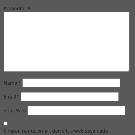
Komentar
*
Nama
*
Email
*
Situs Web
Simpan nama, email, dan situs web saya pada