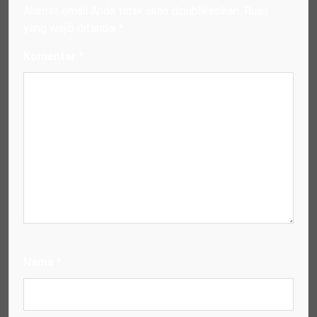
Alamat email Anda tidak akan dipublikasikan.
Ruas
yang wajib ditandai
*
Komentar
*
Nama
*