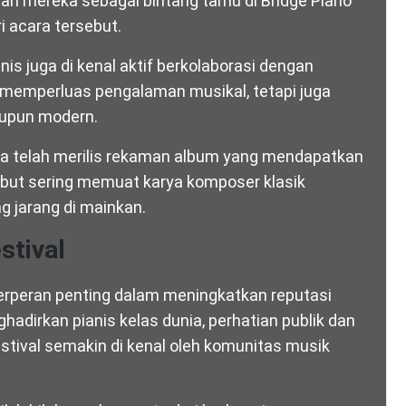
iran mereka sebagai bintang tamu di Bridge Piano
ri acara tersebut.
nis juga di kenal aktif berkolaborasi dengan
ya memperluas pengalaman musikal, tetapi juga
aupun modern.
juga telah merilis rekaman album yang mendapatkan
sebut sering memuat karya komposer klasik
g jarang di mainkan.
stival
 berperan penting dalam meningkatkan reputasi
ghadirkan pianis kelas dunia, perhatian publik dan
stival semakin di kenal oleh komunitas musik