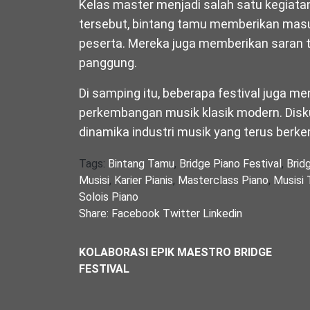
Kelas master menjadi salah satu kegiatan
tersebut, bintang tamu memberikan masu
peserta. Mereka juga memberikan saran t
panggung.
Di samping itu, beberapa festival juga 
perkembangan musik klasik modern. Dis
dinamika industri musik yang terus berk
Tags:
Bintang Tamu
,
Bridge Piano Festival
,
Brid
Musisi
,
Karier Pianis
,
Masterclass Piano
,
Musisi
Solois Piano
Share:
Facebook
Twitter
Linkedin
KOLABORASI EPIK MAESTRO BRIDGE
FESTIVAL