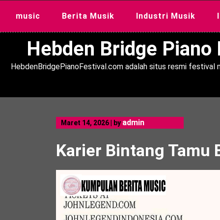
Skip
music
Berita Musik
Industri Musik
to
content
Hebden Bridge Piano F
HebdenBridgePianoFestival.com adalah situs resmi festival m
admin
Maret 14, 2026
|
by
Karier Bintang Tamu B