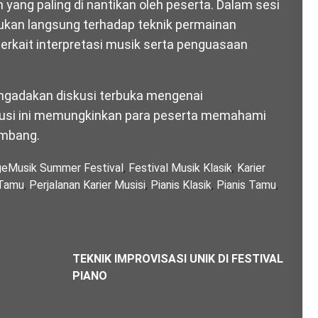
 yang paling di nantikan oleh peserta. Dalam sesi
kan langsung terhadap teknik permainan
erkait interpretasi musik serta penguasaan
mengadakan diskusi terbuka mengenai
kusi ini memungkinkan para peserta memahami
embang.
geMusik Summer Festival
,
Festival Musik Klasik
,
Karier
 Tamu
,
Perjalanan Karier Musisi
,
Pianis Klasik
,
Pianis Tamu
,
TEKNIK IMPROVISASI UNIK DI FESTIVAL
PIANO