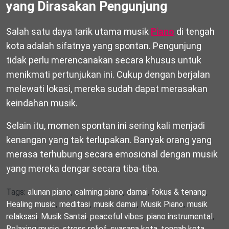
yang Dirasakan Pengunjung
Salah satu daya tarik utama musik
Piano
di tengah
kota adalah sifatnya yang spontan. Pengunjung
tidak perlu merencanakan secara khusus untuk
menikmati pertunjukan ini. Cukup dengan berjalan
melewati lokasi, mereka sudah dapat merasakan
keindahan musik.
Selain itu, momen spontan ini sering kali menjadi
kenangan yang tak terlupakan. Banyak orang yang
merasa terhubung secara emosional dengan musik
yang mereka dengar secara tiba-tiba.
Tags:
alunan piano
,
calming piano
,
damai
,
fokus & tenang
,
Healing music
,
meditasi
,
musik damai
,
Musik Piano
,
musik
relaksasi
,
Musik Santai
,
peaceful vibes
,
piano instrumental
,
Relaxing music
,
stress relief
,
suasana kota
,
tengah kota
,