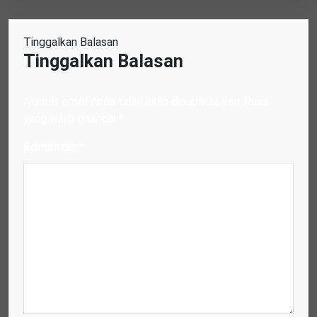
Tinggalkan Balasan
Tinggalkan Balasan
Alamat email Anda tidak akan dipublikasikan.
Ruas
yang wajib ditandai
*
Komentar
*