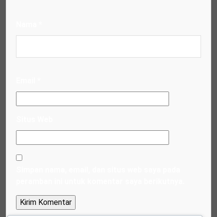
Nama
*
Email
*
Situs Web
Simpan nama, email, dan situs web saya pada
peramban ini untuk komentar saya berikutnya.