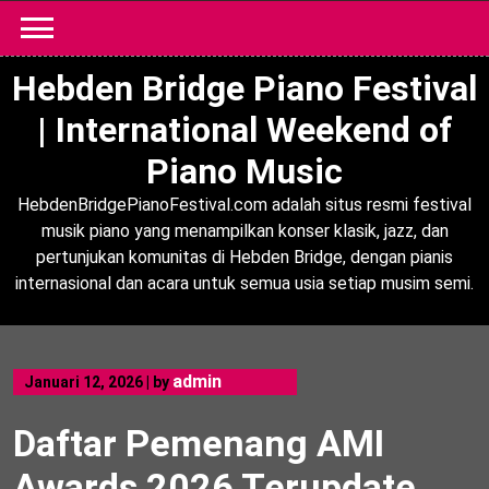
Skip
to
content
Hebden Bridge Piano Festival
| International Weekend of
Piano Music
HebdenBridgePianoFestival.com adalah situs resmi festival
musik piano yang menampilkan konser klasik, jazz, dan
pertunjukan komunitas di Hebden Bridge, dengan pianis
internasional dan acara untuk semua usia setiap musim semi.
admin
Januari 12, 2026
|
by
Daftar Pemenang AMI
Awards 2026 Terupdate