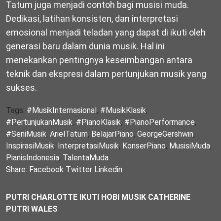
Tatum juga menjadi contoh bagi musisi muda.
Dedikasi, latihan konsisten, dan interpretasi
emosional menjadi teladan yang dapat di ikuti oleh
generasi baru dalam dunia musik. Hal ini
menekankan pentingnya keseimbangan antara
teknik dan ekspresi dalam pertunjukan musik yang
sukses.
Tags:
#MusikInternasional
,
#MusikKlasik
,
#PertunjukanMusik
,
#PianoKlasik
,
#PianoPerformance
,
#SeniMusik
,
ArielTatum
,
BelajarPiano
,
GeorgeGershwin
,
InspirasiMusik
,
InterpretasiMusik
,
KonserPiano
,
MusisiMuda
,
PianisIndonesia
,
TalentaMuda
Share:
Facebook
Twitter
Linkedin
PUTRI CHARLOTTE IKUTI HOBI MUSIK CATHERINE
PUTRI WALES