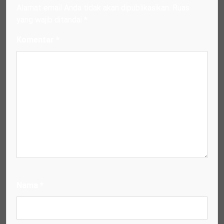
Alamat email Anda tidak akan dipublikasikan.
Ruas
yang wajib ditandai
*
Komentar
*
Nama
*